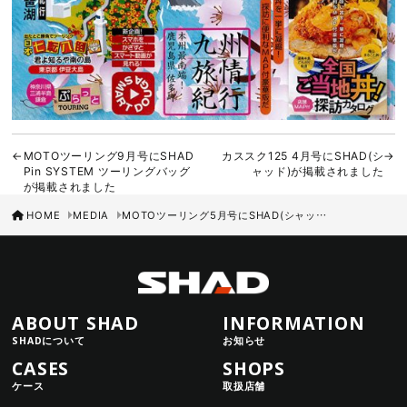
MOTOツーリング9月号にSHAD
カススク125 4月号にSHAD(シ
Pin SYSTEM ツーリングバッグ
ャッド)が掲載されました
が掲載されました
HOME
MEDIA
MOTOツーリング5月号にSHAD(シャッド)TOP CASE SH58Xが掲載されました
ABOUT SHAD
INFORMATION
SHADについて
お知らせ
CASES
SHOPS
ケース
取扱店舗